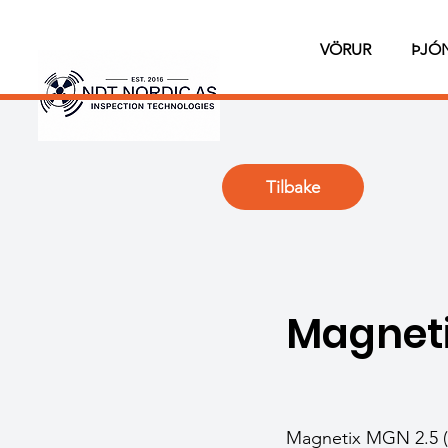
VÖRUR
ÞJÓ
Tilbake
Magneti
Magnetix MGN 2.5 (o