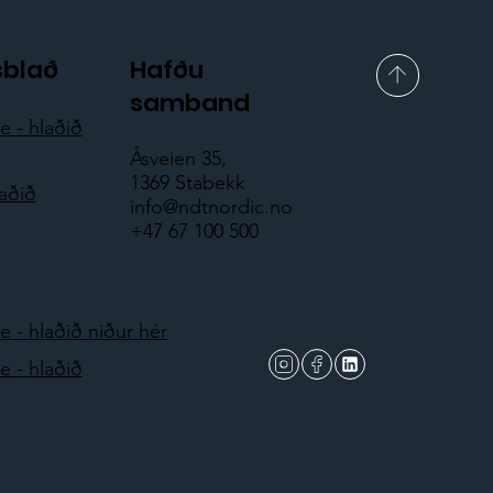
sblað
Hafðu
samband
 - hlaðið
Åsveien 35,
1369 Stabekk
laðið
info@ndtnordic.no
+47 67 100 500
 - hlaðið niður hér
 - hlaðið