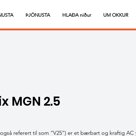
NUSTA
ÞJÓNUSTA
HLAÐA niður
UM OKKUR
x MGN 2.5
gså referert til som “V25”) er et bærbart og kraftig AC 