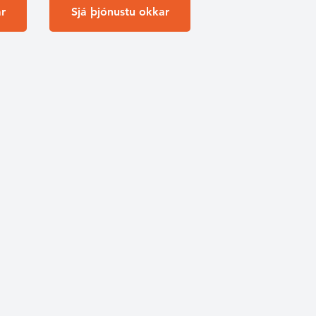
r
Sjá þjónustu okkar