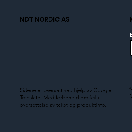
NDT NORDIC AS
Sidene er oversatt ved hjelp av Google
Translate. Med forbehold om feil i
oversettelse av tekst og produktinfo.