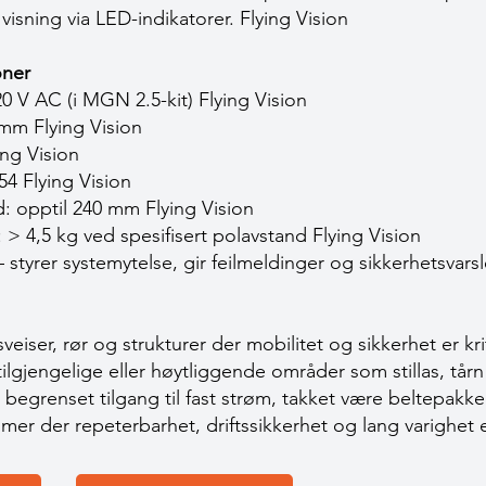
visning via LED-indikatorer.
Flying Vision
oner
0 V AC (i MGN 2.5-kit)
Flying Vision
5 mm
Flying Vision
ing Vision
P54
Flying Vision
d: opptil 240 mm
Flying Vision
: > 4,5 kg ved spesifisert polavstand
Flying Vision
– styrer systemytelse, gir feilmeldinger og sikkerhetsvars
sveiser, rør og strukturer der mobilitet og sikkerhet er kri
ilgjengelige eller høytliggende områder som stillas, tårn 
begrenset tilgang til fast strøm, takket være beltepakk
er der repeterbarhet, driftssikkerhet og lang varighet 