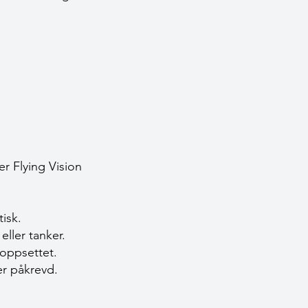
ler
Flying Vision
tisk.
eller tanker.
eoppsettet.
er påkrevd.