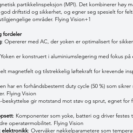
agnetisk partikkelinspeksjon (MPI). Det kombinerer høy 
od driftstid og sikkerhet, og egner seg spesielt for felt
 utilgjengelige områder.
Flying Vision+1
 fordeler
g
: Opererer med AC, der yoken er optimalisert for sikke
 Yoken er konstruert i aluminiumslegering med fokus p
elt magnetfelt og tilstrekkelig løftekraft for krevende in
ken har en forhåndsbestemt duty cycle (50 %) som sikrer s
er.
Flying Vision
4-beskyttelse gir motstand mot støv og sprut, egnet for 
psett
: Komponenter som yoke, batteri og driver festes t
edre operatørmobilitet.
Flying Vision
t elektronikk
: Overvåker nøkkelparametere som temperat