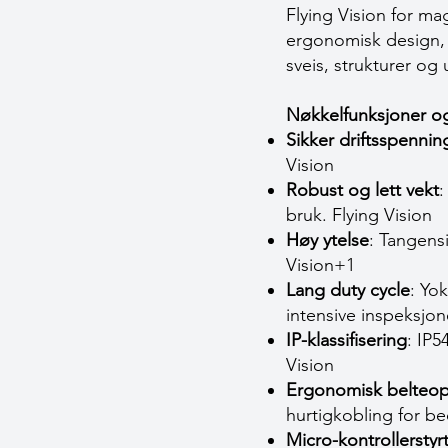
Flying Vision for m
ergonomisk design, g
sveis, strukturer og
Nøkkelfunksjoner og
Sikker driftsspennin
Vision
Robust og lett vekt
:
bruk.
Flying Vision
Høy ytelse
: Tangensi
Vision+1
Lang duty cycle
: Yo
intensive inspeksjon
IP-klassifisering
: IP5
Vision
Ergonomisk belteop
hurtigkobling for b
Micro-kontrollerstyr