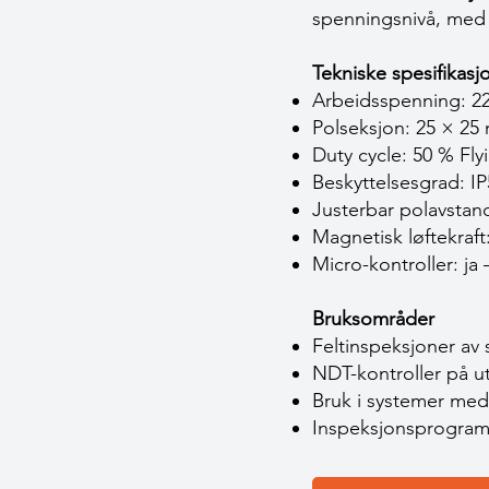
spenningsnivå, med 
Tekniske spesifikasj
Arbeidsspenning: 22
Polseksjon: 25 × 2
Duty cycle: 50 %
Fly
Beskyttelsesgrad: I
Justerbar polavstan
Magnetisk løftekraft
Micro-kontroller: ja 
Bruksområder
Felt­inspeksjoner av 
NDT-kontroller på ut
Bruk i systemer med 
Inspeksjonsprogramm