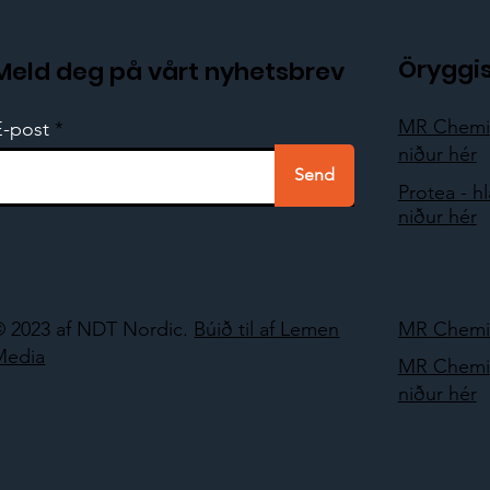
Öryggi
Meld deg på vårt nyhetsbrev
MR Chemie
E-post
niður hér
Send
Protea - h
niður hér
© 2023 af NDT Nordic.
Búið til af Lemen
MR Chemie
Media
MR Chemie
niður hér