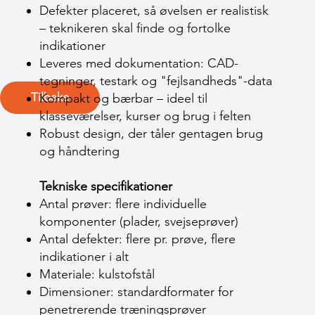
Defekter placeret, så øvelsen er realistisk
– teknikeren skal finde og fortolke
indikationer
Leveres med dokumentation: CAD-
tegninger, testark og "fejlsandheds"-data
Tilbake
Kompakt og bærbar – ideel til
klasseværelser, kurser og brug i felten
Robust design, der tåler gentagen brug
og håndtering
Tekniske specifikationer
Antal prøver: flere individuelle
komponenter (plader, svejseprøver)
Antal defekter: flere pr. prøve, flere
indikationer i alt
Materiale: kulstofstål
Dimensioner: standardformater for
penetrerende træningsprøver