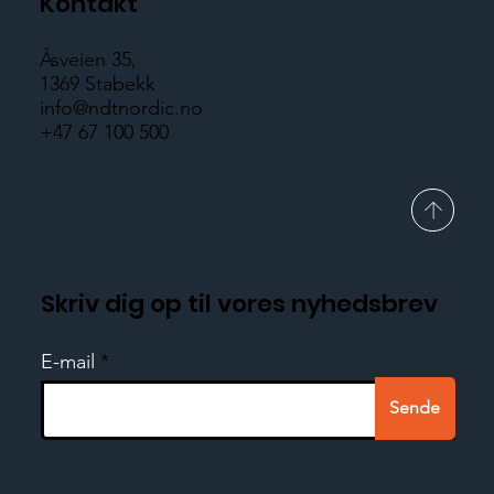
Kontakt
Åsveien 35,
1369 Stabekk
info@ndtnordic.no
+47 67 100 500
Skriv dig op til vores nyhedsbrev
E-mail
Sende