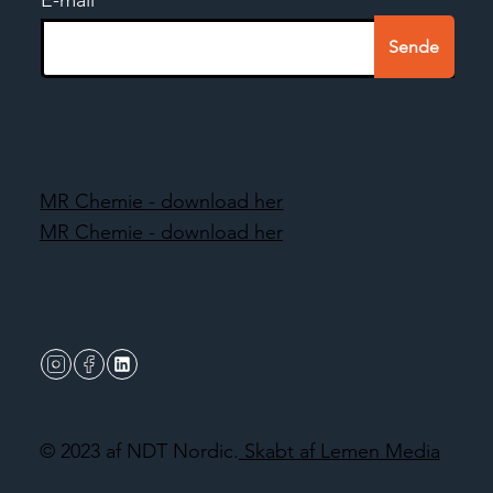
Sende
MR Chemie - download her
MR Chemie - download her
© 2023 af NDT Nordic.
Skabt af Lemen Media