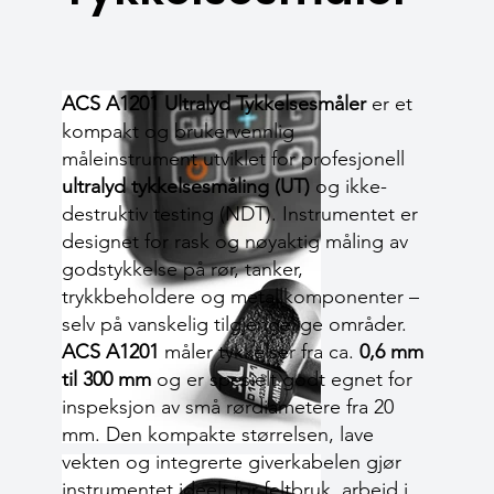
ACS A1201 Ultralyd Tykkelsesmåler
er et
kompakt og brukervennlig
måleinstrument utviklet for profesjonell
ultralyd tykkelsesmåling (UT)
og ikke-
destruktiv testing (NDT). Instrumentet er
designet for rask og nøyaktig måling av
godstykkelse på rør, tanker,
trykkbeholdere og metallkomponenter –
selv på vanskelig tilgjengelige områder.
ACS A1201
måler tykkelser fra ca.
0,6 mm
til 300 mm
og er spesielt godt egnet for
inspeksjon av små rørdiametere fra 20
mm. Den kompakte størrelsen, lave
vekten og integrerte giverkabelen gjør
instrumentet ideelt for feltbruk, arbeid i