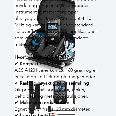
høyden og lange inspeksjonsrunder.
Instrumentet støtter flere typer
ultralydgivere i frekvensområdet 4–10
MHz og kan brukes på både standard
ståloverflater og krevende applikasjoner
som varme overflater og korroderte
materialer.
Hvorfor velge ACS A1201?
✔
Kompakt og lett design
ACS A1201 veier kun ca. 160 gram og er
enkel å bruke i felt og på trange steder.
✔
Rask og nøyaktig tykkelsesmåling
Gir presise målinger på rør, tanker,
beholdere og metallkonstruksjoner.
✔
Måler små rørdiametere
Egnet for rør fra ca. 20 mm diameter.
✔
Lang batteritid