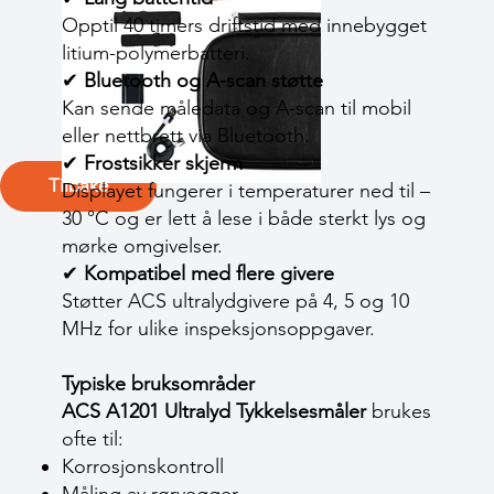
Opptil 40 timers driftstid med innebygget
litium-polymerbatteri.
✔
Bluetooth og A-scan støtte
Kan sende måledata og A-scan til mobil
eller nettbrett via Bluetooth.
✔
Frostsikker skjerm
Tilbake
Displayet fungerer i temperaturer ned til –
30 °C og er lett å lese i både sterkt lys og
mørke omgivelser.
✔
Kompatibel med flere givere
Støtter ACS ultralydgivere på 4, 5 og 10
MHz for ulike inspeksjonsoppgaver.
Typiske bruksområder
ACS A1201 Ultralyd Tykkelsesmåler
brukes
ofte til:
Korrosjonskontroll