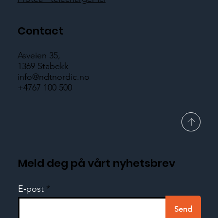
Contact
Asveien 35,
1369 Stabekk
info@ndtnordic.no
+4767 100 500
Meld deg på vårt nyhetsbrev
E-post
Send