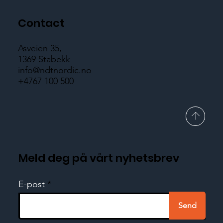
Contact
Asveien 35,
1369 Stabekk
info@ndtnordic.no
+4767 100 500
Meld deg på vårt nyhetsbrev
E-post
Send