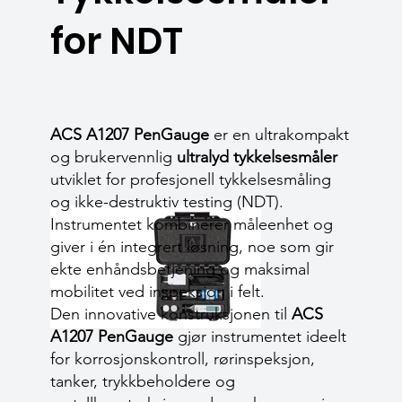
for NDT
ACS A1207 PenGauge
er en ultrakompakt
og brukervennlig
ultralyd tykkelsesmåler
utviklet for profesjonell tykkelsesmåling
og ikke-destruktiv testing (NDT).
Instrumentet kombinerer måleenhet og
giver i én integrert løsning, noe som gir
ekte enhåndsbetjening og maksimal
mobilitet ved inspeksjon i felt.
Den innovative konstruksjonen til
ACS
A1207 PenGauge
gjør instrumentet ideelt
for korrosjonskontroll, rørinspeksjon,
tanker, trykkbeholdere og