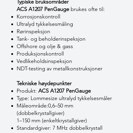
Typiske bruksområder
ACS A1207 PenGauge
brukes ofte til:
Korrosjonskontroll
Ultralyd tykkelsesmåling
Rørinspeksjon
Tank- og beholderinspeksjon
Offshore og olje & gass
Produksjonskontroll
Vedlikeholdsinspeksjon
NDT-testing av metallkonstruksjoner
Tekniske høydepunkter
Produkt:
ACS A1207 PenGauge
Type: Lommesize ultralyd tykkelsesmåler
Måleområde:0,6–50 mm
(dobbelkrystallgiver)
1–150 mm (enkeltkrystallgiver)
Standardgiver: 7 MHz dobbelkrystall