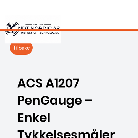
Tilbake
ACS A1207
PenGauge –
Enkel
Tykkelsesmåler