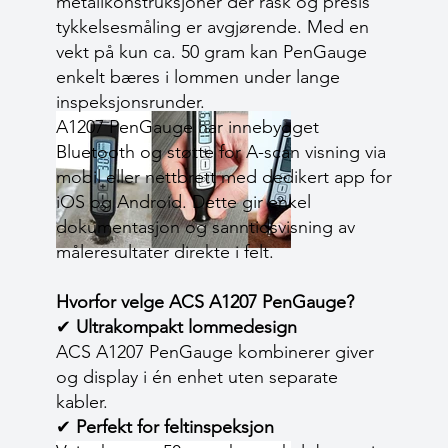
metallkonstruksjoner der rask og presis
tykkelsesmåling er avgjørende. Med en
vekt på kun ca. 50 gram kan PenGauge
enkelt bæres i lommen under lange
inspeksjonsrunder.
A1207 PenGauge har innebygget
Bluetooth og støtte for A-scan visning via
mobil eller nettbrett med dedikert app for
iOS og Android. Dette gir enkel
dokumentasjon og sanntidsvisning av
måleresultater direkte i felt.
Hvorfor velge ACS A1207 PenGauge?
✔
Ultrakompakt lommedesign
ACS A1207 PenGauge kombinerer giver
og display i én enhet uten separate
kabler.
✔
Perfekt for feltinspeksjon