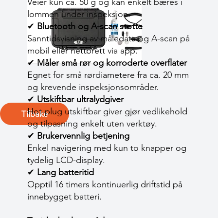
Veier kun ca. 50 g og kan enkelt bæres i
lommen under inspeksjon.
✔
Bluetooth og A-scan støtte
Sanntidsvisning av måledata og A-scan på
mobil eller nettbrett via app.
✔
Måler små rør og korroderte overflater
Egnet for små rørdiametere fra ca. 20 mm
og krevende inspeksjonsområder.
✔
Utskiftbar ultralydgiver
Hot-plug utskiftbar giver gjør vedlikehold
Tilbake
og tilpasning enkelt uten verktøy.
✔
Brukervennlig betjening
Enkel navigering med kun to knapper og
tydelig LCD-display.
✔
Lang batteritid
Opptil 16 timers kontinuerlig driftstid på
innebygget batteri.