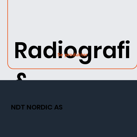
Radiografi
Se produkter
&
Fluorosko
NDT NORDIC AS