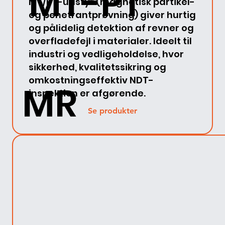
MT-PT
MT/PT-udstyr (magnetisk partikel-
og penetrantprøvning) giver hurtig
og pålidelig detektion af revner og
overfladefejl i materialer. Ideelt til
industri og vedligeholdelse, hvor
sikkerhed, kvalitetssikring og
omkostningseffektiv NDT-
MR
inspektion er afgørende.
Se produkter