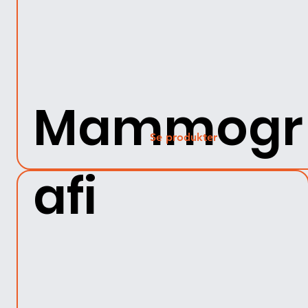
Mammogr
Se produkter
afi