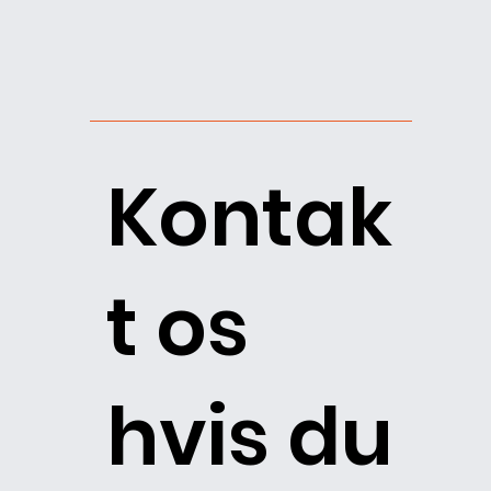
Kontak
t os
hvis du