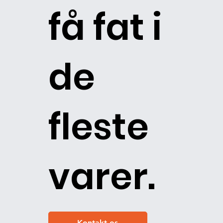
få fat i
de
fleste
varer.
Kontakt os