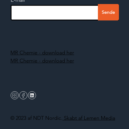
Sende
MR Chemie - download her
MR Chemie - download her
© 2023 af NDT Nordic.
Skabt af Lemen Media