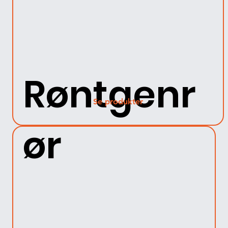
Røntgenr
Se produkter
ør