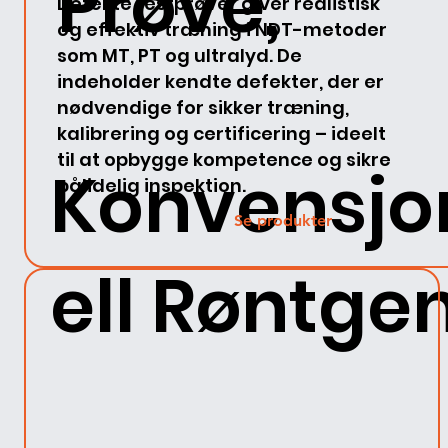
Prøve,
Defekte testprøver giver realistisk
og effektiv træning i NDT-metoder
som MT, PT og ultralyd. De
indeholder kendte defekter, der er
nødvendige for sikker træning,
kalibrering og certificering – ideelt
til at opbygge kompetence og sikre
Konvensjo
pålidelig inspektion.
Se produkter
ell Røntge