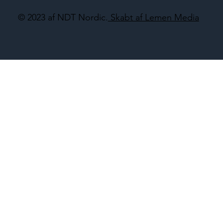
© 2023 af NDT Nordic.
Skabt af Lemen Media