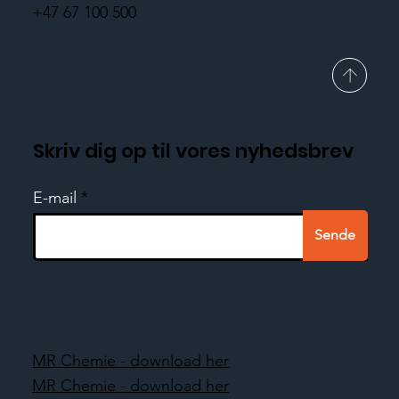
+47 67 100 500
Skriv dig op til vores nyhedsbrev
E-mail
Sende
MR Chemie - download her
MR Chemie - download her