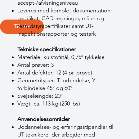
accept-/afvisningsniveau
Leveres med komplet dokumentation:
certifikat, CAD-tegninger, måle- og
testudstyrscertifikater samt UT-
Tilbake
inspektionsrapporter og testark
Tekniske specifikationer
Materiale: kulstofstål, 0,75″ tykkelse
Antal prøver: 3
Antal defekter: 12 (4 pr. prøve)
Geometrityper: T-forbindelse, Y-
forbindelse 45° og 60°
Svejselængde: 20″
Vægt: ca. 113 kg (250 lbs)
Anvendelsesområder
Uddannelses- og erfaringsstipendier til
UT-teknikere, der arbejder med