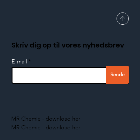
Skriv dig op til vores nyhedsbrev
E-mail
Sende
MR Chemie - download her
MR Chemie - download her