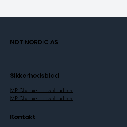
NDT NORDIC AS
Sikkerhedsblad
MR Chemie - download her
MR Chemie - download her
Kontakt