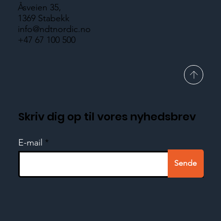
Åsveien 35,
1369 Stabekk
info@ndtnordic.no
+47 67 100 500
Skriv dig op til vores nyhedsbrev
E-mail
Sende