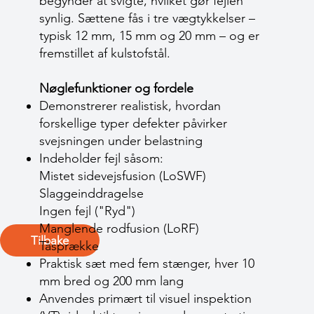
begynder at svigte, hvilket gør fejlen
synlig. Sættene fås i tre vægtykkelser –
typisk 12 mm, 15 mm og 20 mm – og er
fremstillet af kulstofstål.
Nøglefunktioner og fordele
Demonstrerer realistisk, hvordan
forskellige typer defekter påvirker
svejsningen under belastning
Indeholder fejl såsom:
Mistet sidevejsfusion (LoSWF)
Slaggeinddragelse
Ingen fejl ("Ryd")
Manglende rodfusion (LoRF)
Tilbake
Tåsprække
Praktisk sæt med fem stænger, hver 10
mm bred og 200 mm lang
Anvendes primært til visuel inspektion