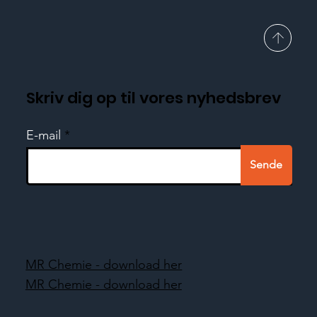
Skriv dig op til vores nyhedsbrev
E-mail
Sende
MR Chemie - download her
MR Chemie - download her