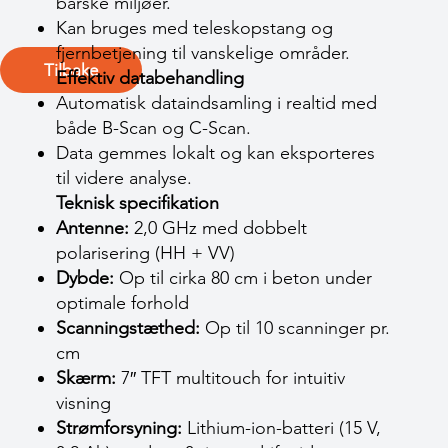
barske miljøer.
Kan bruges med teleskopstang og
fjernbetjening til vanskelige områder.
Tilbake
Effektiv databehandling
Automatisk dataindsamling i realtid med
både B-Scan og C-Scan.
Data gemmes lokalt og kan eksporteres
til videre analyse.
Teknisk specifikation
Antenne:
2,0 GHz med dobbelt
polarisering (HH + VV)
Dybde:
Op til cirka 80 cm i beton under
optimale forhold
Scanningstæthed:
Op til 10 scanninger pr.
cm
Skærm:
7″ TFT multitouch for intuitiv
visning
Strømforsyning:
Lithium-ion-batteri (15 V,