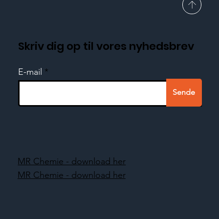
Skriv dig op til vores nyhedsbrev
E-mail
Sende
MR Chemie - download her
MR Chemie - download her