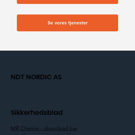
Se vores tjenester
NDT NORDIC AS
Sikkerhedsblad
MR Chemie - download her