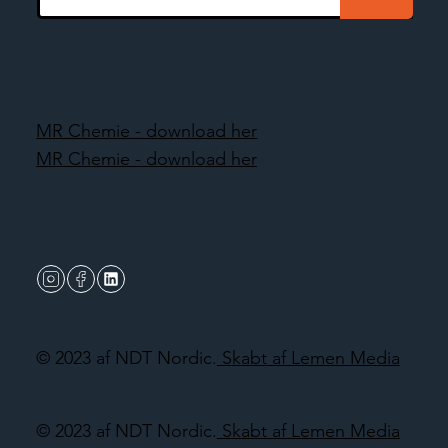
MR Chemie - download her
MR Chemie - download her
© 2023 af NDT Nordic.
Skabt af Lemen Media
© 2023 af NDT Nordic.
Skabt af Lemen Media