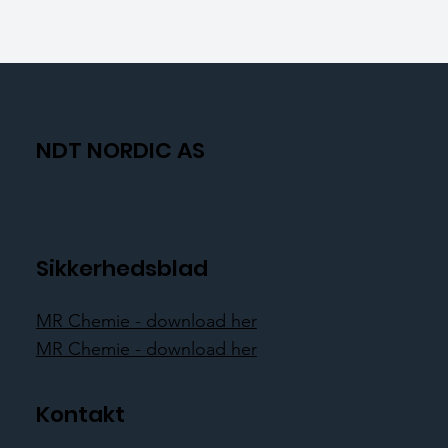
NDT NORDIC AS
Sikkerhedsblad
MR Chemie - download her
MR Chemie - download her
Kontakt