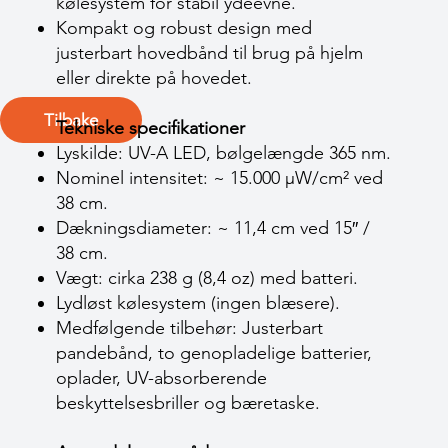
kølesystem for stabil ydeevne.
Kompakt og robust design med
justerbart hovedbånd til brug på hjelm
eller direkte på hovedet.
Tilbake
Tekniske specifikationer
Lyskilde: UV-A LED, bølgelængde 365 nm.
Nominel intensitet: ~ 15.000 µW/cm² ved
38 cm.
Dækningsdiameter: ~ 11,4 cm ved 15″ /
38 cm.
Vægt: cirka 238 g (8,4 oz) med batteri.
Lydløst kølesystem (ingen blæsere).
Medfølgende tilbehør: Justerbart
pandebånd, to genopladelige batterier,
oplader, UV-absorberende
beskyttelsesbriller og bæretaske.