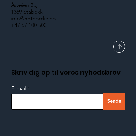
Åsveien 35,
1369 Stabekk
info@ndtnordic.no
+47 67 100 500
Skriv dig op til vores nyhedsbrev
E-mail
Sende