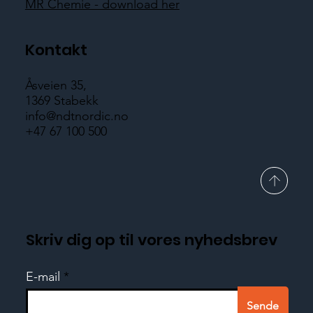
MR Chemie - download her
Kontakt
Åsveien 35,
1369 Stabekk
info@ndtnordic.no
+47 67 100 500
Skriv dig op til vores nyhedsbrev
E-mail
Sende