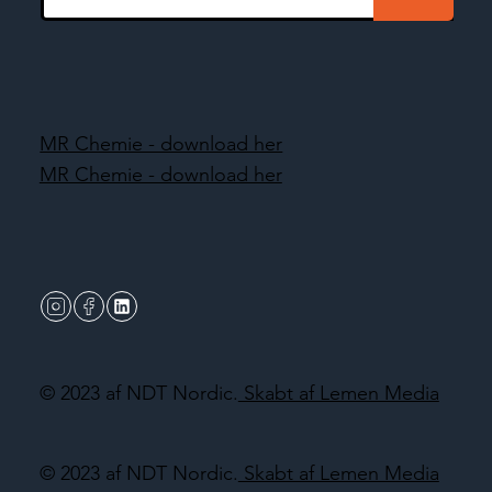
MR Chemie - download her
MR Chemie - download her
© 2023 af NDT Nordic.
Skabt af Lemen Media
© 2023 af NDT Nordic.
Skabt af Lemen Media