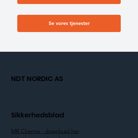
Se vores tjenester
NDT NORDIC AS
Sikkerhedsblad
MR Chemie - download her