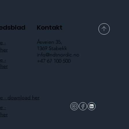
hedsblad
Kontakt
Åsveien 35,
e -
1369 Stabekk
her
info@ndtnordic.no
e -
+47 67 100 500
her
 - download her
e -
her