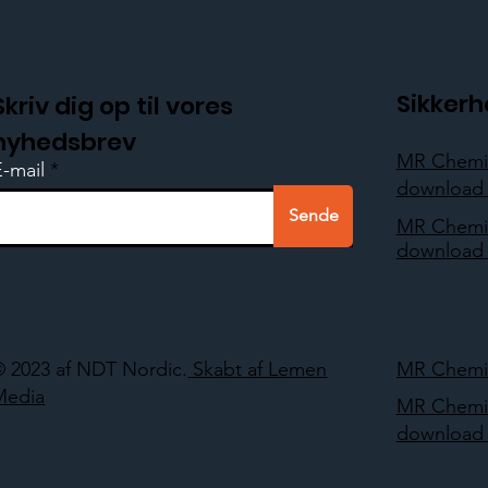
Sikker
Skriv dig op til vores
nyhedsbrev
MR Chemi
E-mail
download 
Sende
MR Chemi
download 
© 2023 af NDT Nordic.
Skabt af Lemen
MR Chemie
Media
MR Chemi
download 