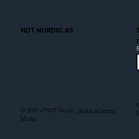
NDT NORDIC AS
© 2023 af NDT Nordic.
Skabt af Lemen
Media