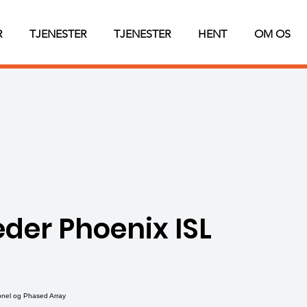
R
TJENESTER
TJENESTER
HENT
OM OS
der Phoenix ISL
tionel og Phased Array