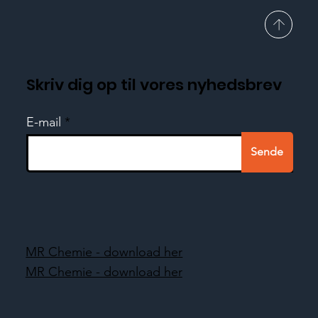
Skriv dig op til vores nyhedsbrev
E-mail
Sende
MR Chemie - download her
MR Chemie - download her