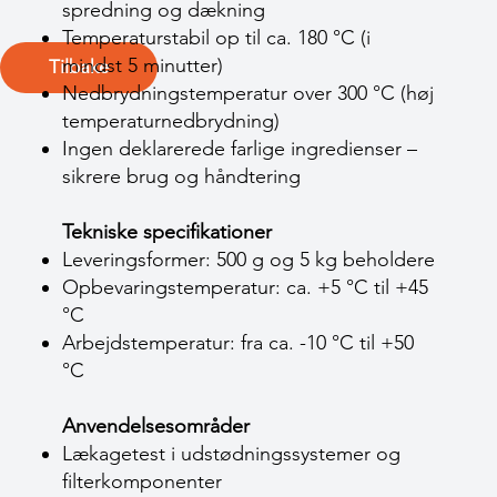
spredning og dækning
Temperaturstabil op til ca. 180 °C (i
mindst 5 minutter)
Tilbake
Nedbrydningstemperatur over 300 °C (høj
temperaturnedbrydning)
Ingen deklarerede farlige ingredienser –
sikrere brug og håndtering
Tekniske specifikationer
Leveringsformer: 500 g og 5 kg beholdere
Opbevaringstemperatur: ca. +5 °C til +45
°C
Arbejdstemperatur: fra ca. -10 °C til +50
°C
Anvendelsesområder
Lækagetest i udstødningssystemer og
filterkomponenter