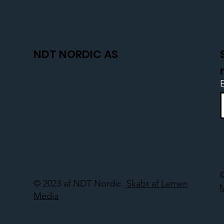
NDT NORDIC AS
© 2023 af NDT Nordic.
Skabt af Lemen
Media