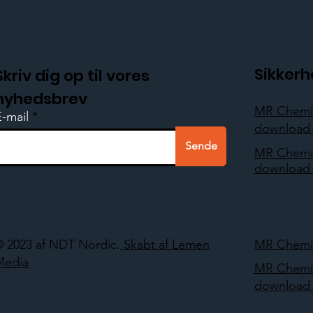
Sikker
Skriv dig op til vores
nyhedsbrev
MR Chemi
E-mail
download 
Sende
MR Chemi
download 
© 2023 af NDT Nordic.
Skabt af Lemen
MR Chemie
Media
MR Chemi
download 