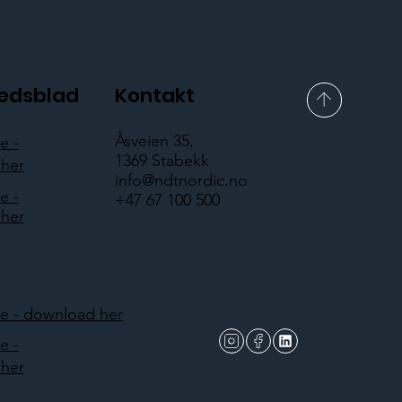
hedsblad
Kontakt
Åsveien 35,
e -
1369 Stabekk
her
info@ndtnordic.no
e -
+47 67 100 500
her
 - download her
e -
her