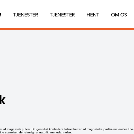
R
TJENESTER
TJENESTER
HENT
OM OS
k
est af magnetisk pulver. Bruges til at kontrollere følsomheden af magnetiske partikelmaterialer. Hv
ige størrelser, der efterligner naturlig revnedannelse.