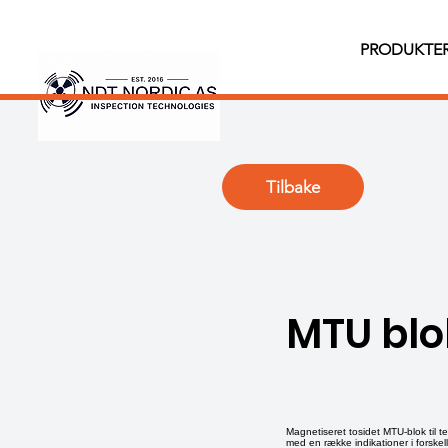
PRODUKTE
Tilbake
MTU blo
Magnetiseret tosidet MTU-blok til t
med en række indikationer i forskell