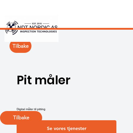
Tilbake
Pit måler
Digital måler til pitting
Tilbake
Se vores tjenester