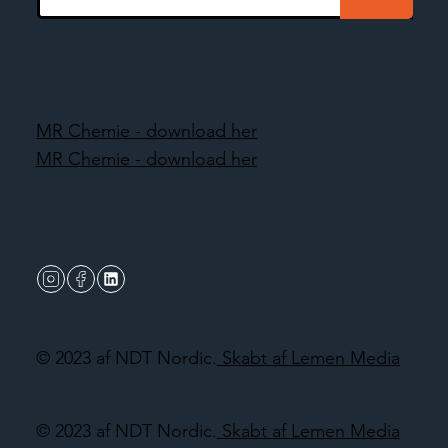
MR Chemie - download her
MR Chemie - download her
© 2023 af NDT Nordic.
Skabt af Lemen Media
© 2023 af NDT Nordic.
Skabt af Lemen Media