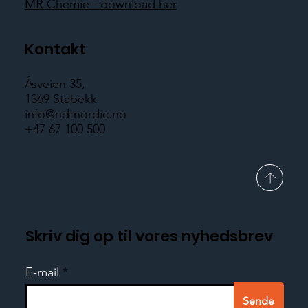
MR Chemie - download her
Kontakt
Åsveien 35,
1369 Stabekk
info@ndtnordic.no
+47 67 100 500
Skriv dig op til vores nyhedsbrev
E-mail
Sende