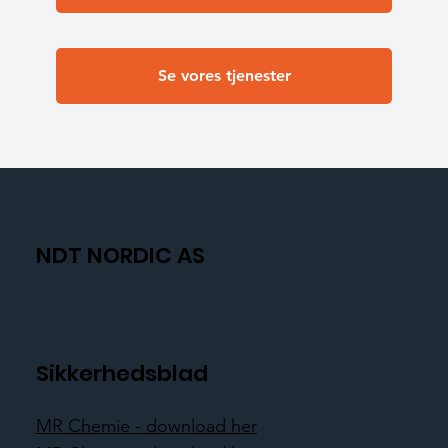
Se vores tjenester
NDT NORDIC AS
Sikkerhedsblad
MR Chemie - download her