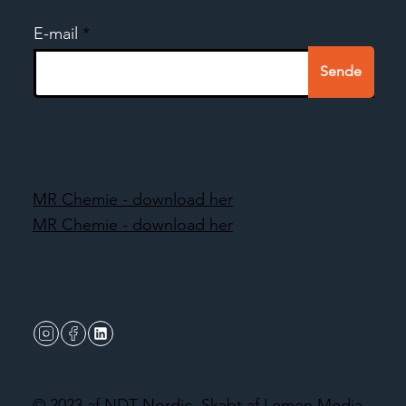
E-mail
Sende
MR Chemie - download her
MR Chemie - download her
© 2023 af NDT Nordic.
Skabt af Lemen Media