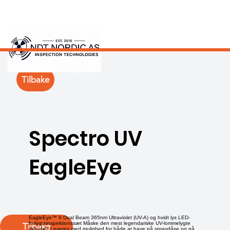
Tilbake
Spectro UV
EagleEye
EagleEye™ II Dual Beam 365nm Ultraviolet (UV-A) og hvidt lys LED-
forlygteinspektionssæt Måske den mest legendariske UV-lommelygte
Tilbake
derude? Leveres med mulighed for både at have på spraydåse og på