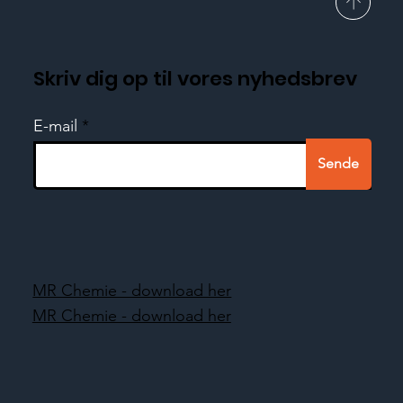
Skriv dig op til vores nyhedsbrev
E-mail
Sende
MR Chemie - download her
MR Chemie - download her