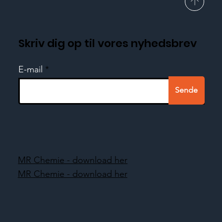
Skriv dig op til vores nyhedsbrev
E-mail
Sende
MR Chemie - download her
MR Chemie - download her