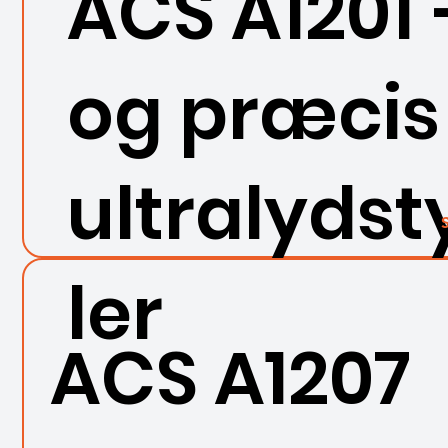
ACS A1201
og præcis
ultralyds
ler
ACS A1207