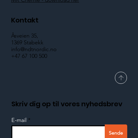
MR Chemie - download her
Kontakt
Åsveien 35,
1369 Stabekk
info@ndtnordic.no
+47 67 100 500
Skriv dig op til vores nyhedsbrev
E-mail
Sende