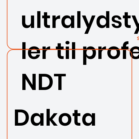
ultralyds
ler til pro
NDT
Dakota