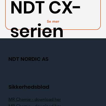
NDT CX-
Se mer
serien
NDT NORDIC AS
Sikkerhedsblad
MR Chemie - download her