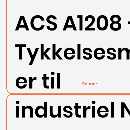
ACS A1208 
Tykkelses
er til
Se mer
industriel