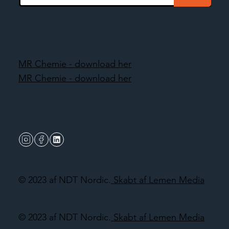
MR Chemie - download her
MR Chemie - download her
© 2023 af NDT Nordic.
Skabt af Lemen Media
© 2023 af NDT Nordic.
Skabt af Lemen Media