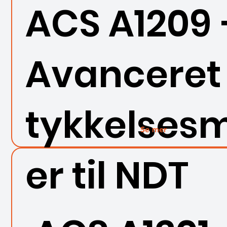
ACS A1209 
Avanceret
tykkelses
Se mer
er til NDT