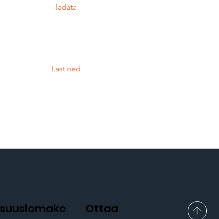
ladata
Last ned
lisuuslomake
Ottaa