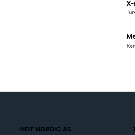
X-
Tur
Me
Re
NDT NORDIC AS