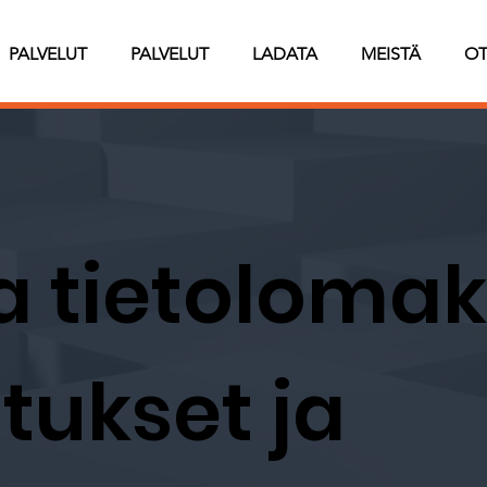
PALVELUT
PALVELUT
LADATA
MEISTÄ
OT
a tietolomak
tukset ja