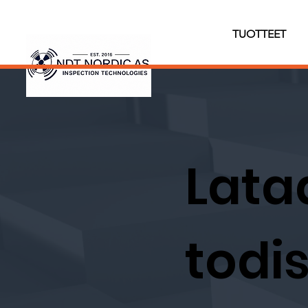
TUOTTEET
Lata
todis