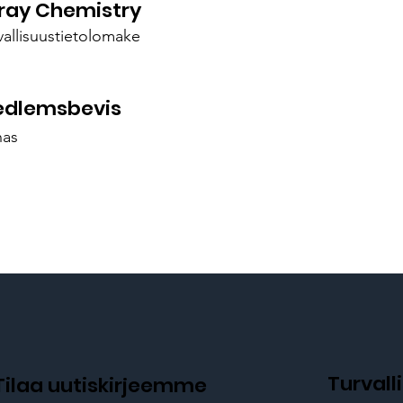
ray Chemistry
vallisuustietolomake
dlemsbevis
nas
Turval
Tilaa uutiskirjeemme