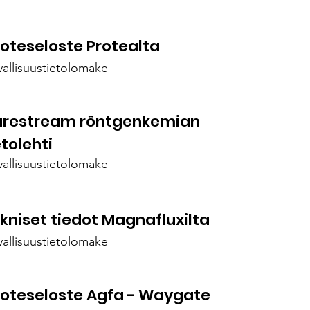
oteseloste Protealta
vallisuustietolomake
restream röntgenkemian
etolehti
vallisuustietolomake
kniset tiedot Magnafluxilta
vallisuustietolomake
oteseloste Agfa - Waygate