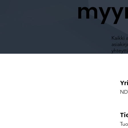
myyn
Kaikki 
asiakir
yhteytt
Yr
NDT
Ti
Tuo