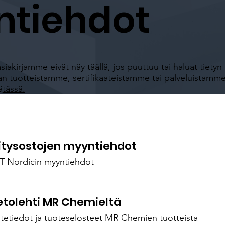
tiehdot
asiakirjamme eivät näy täällä, jos puuttuu tai haluat tietyn
jan tuotteistamme, sertifikaateistamme tai palveluistamme
ä
tässä.
itysostojen myyntiehdot
 Nordicin myyntiehdot
etolehti MR Chemieltä
tetiedot ja tuoteselosteet MR Chemien tuotteista