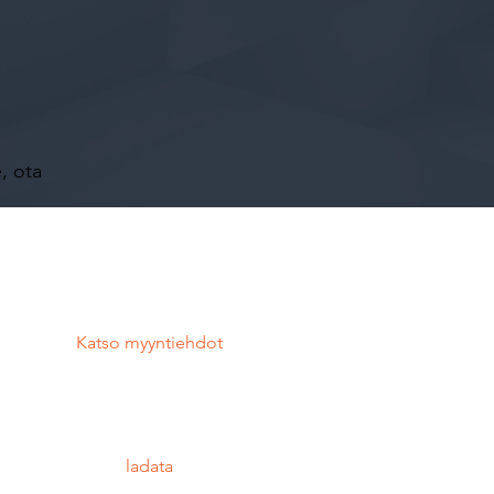
, ota
Katso myyntiehdot
ladata