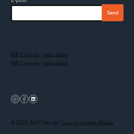
Send
MR Chemie - lataa tästä
MR Chemie - lataa tästä
© 2023, NDT Nordic.
Luonut Lemen Media