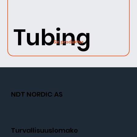
Tubing
Se produkter
NDT NORDIC AS
Turvallisuuslomake