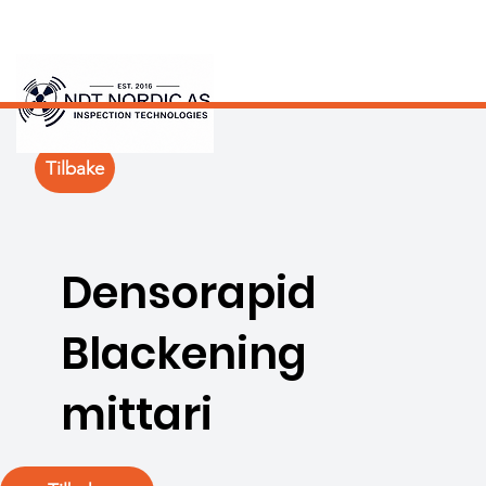
Tilbake
Densorapid
Blackening
mittari