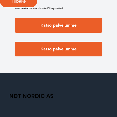
Tilbake
Kowotestin tummumismittari/tiheysmittari
Katso palvelumme
Katso palvelumme
NDT NORDIC AS