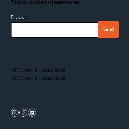
Tilaa uutiskirjeemme
E-post
Send
MR Chemie - lataa tästä
MR Chemie - lataa tästä