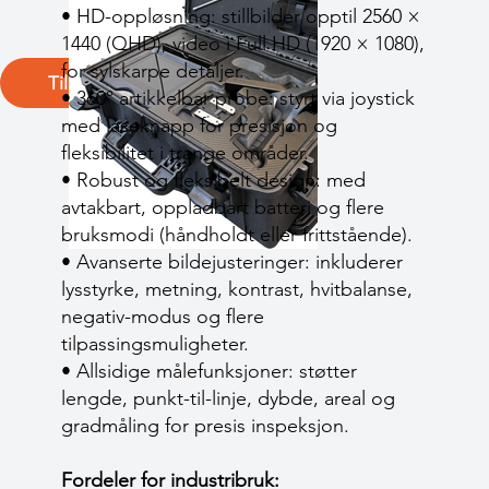
• HD-oppløsning: stillbilder opptil 2560 ×
1440 (QHD), video i Full HD (1920 × 1080),
for sylskarpe detaljer.
Tilbake
• 360° artikkelbar probe: styrt via joystick
med låseknapp for presisjon og
fleksibilitet i trange områder.
• Robust og fleksibelt design: med
avtakbart, oppladbart batteri og flere
bruksmodi (håndholdt eller frittstående).
• Avanserte bildejusteringer: inkluderer
lysstyrke, metning, kontrast, hvitbalanse,
negativ-modus og flere
tilpassingsmuligheter.
• Allsidige målefunksjoner: støtter
lengde, punkt-til-linje, dybde, areal og
gradmåling for presis inspeksjon.
Fordeler for industribruk: