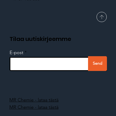
Tilaa uutiskirjeemme
E-post
Send
MR Chemie - lataa tästä
MR Chemie - lataa tästä