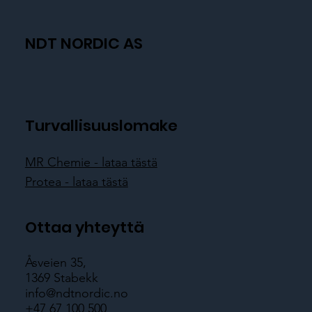
NDT NORDIC AS
Turvallisuuslomake
MR Chemie - lataa tästä
Protea - lataa tästä
Ottaa yhteyttä
Åsveien 35,
1369 Stabekk
info@ndtnordic.no
+47 67 100 500