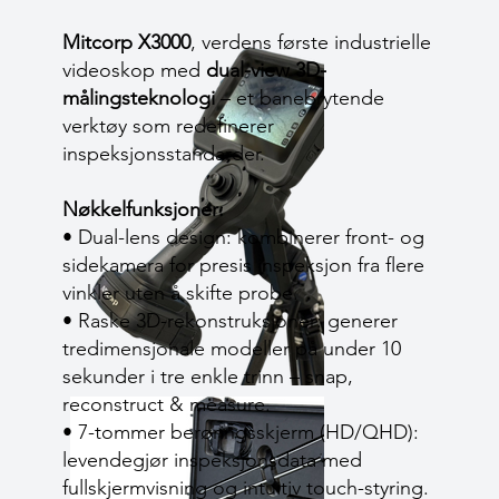
Mitcorp X3000
, verdens første industrielle
videoskop med
dual-view 3D-
målingsteknologi
– et banebrytende
verktøy som redefinerer
inspeksjonsstandarder.
Nøkkelfunksjoner:
• Dual-lens design: kombinerer front- og
sidekamera for presis inspeksjon fra flere
vinkler uten å skifte probe.
• Raske 3D-rekonstruksjoner: generer
tredimensjonale modeller på under 10
sekunder i tre enkle trinn – snap,
reconstruct & measure.
• 7-tommer berøringsskjerm (HD/QHD):
levendegjør inspeksjonsdata med
fullskjermvisning og intuitiv touch-styring.