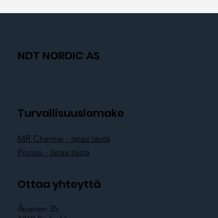
NDT NORDIC AS
Turvallisuuslomake
MR Chemie - lataa tästä
Protea - lataa tästä
Ottaa yhteyttä
Åsveien 35,