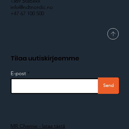
1369 Stabekk
info@ndtnordic.no
+47 67 100 500
Tilaa uutiskirjeemme
E-post
Send
MR Chemie - lataa tästä