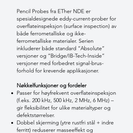
Pencil Probes fra ETher NDE er
spesialdesignede eddy-current-prober for
overflate­inspeksjon (surface inspection) av
både ferrometalliske og ikke-
ferrometalliske materialer. Serien
inkluderer både standard “Absolute”
versjoner og “Bridge/IB-Tech-Inside”
versjoner med forbedret signal-brus-
forhold for krevende applikasjoner.
Nøkkelfunksjoner og fordeler
Passer for høyfrekvent overflate­inspeksjon
(f.eks. 200 kHz, 500 kHz, 2 MHz, 6 MHz) –
gir fleksibilitet for ulike materialtyper og
defektstørrelser.
Dobbel skjerming (ytre rustfri stål + indre
ferritt) reduserer masse­effekt og