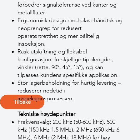
forbedrer signal­toleranse ved kanter og
metallflater.
Ergonomisk design med plast-håndtak og
neopren­grep for redusert
operatørtretthet og mer pålitelig
inspeksjon.
Rask utskiftning og fleksibel
konfigurasjon: forskjellige tipplengder,
vinkler (rette, 90°, 45°, 15°), og kan
tilpasses kundens spesifikke applikasjon.
Stor lagerbeholdning for hurtig levering –
reduserer nedetid i
inspeksjonsprosessen.
Tilbake
Tekniske høydepunkter
Frekvensvalg: 200 kHz (50-600 kHz), 500
kHz (150 kHz-1,5 MHz), 2 MHz (650 kHz-6
MHz), 6 MHz (2 MHz-18 MHz) for høy