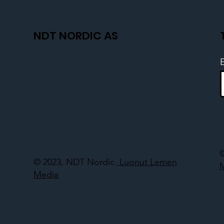
NDT NORDIC AS
© 2023, NDT Nordic.
Luonut Lemen
Media