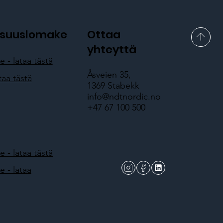
lisuuslomake
Ottaa
yhteyttä
- lataa tästä
Åsveien 35,
taa tästä
1369 Stabekk
info@ndtnordic.no
+47 67 100 500
- lataa tästä
 - lataa