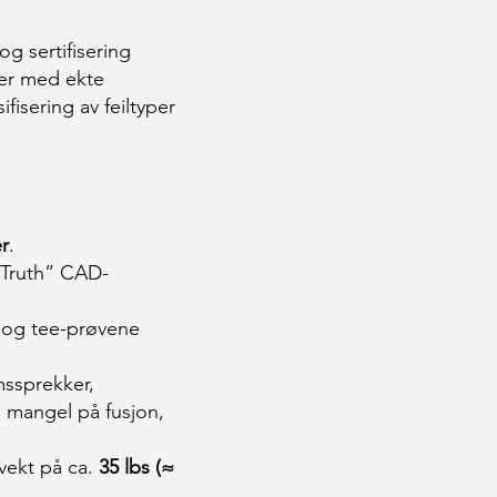
og sertifisering
ver med ekte
fisering av feiltyper
er
.
 Truth” CAD-
) og tee-prøvene
mssprekker,
, mangel på fusjon,
 vekt på ca.
35 lbs (≈