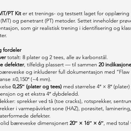
MT/PT Kit
er et trenings- og testsett laget for opplæring 
(MT) og penetrant (PT) metoder. Settet inneholder prø
sjon, som gir realistisk trening i identifisering og klassi
ter.
 fordeler
ver
totalt: 8 plater og 2 tees, alle av karbonstål.
te defekter
, tilfeldig plassert — til sammen
20 indikasjon
 bæreveske og inkluderer full dokumentasjon med “Flaw
anse ±0,150″ (~4 mm).
kkelse
0,25″ (plater og tees)
med størrelse 4″ × 8″ (plater
ensjon og et ekstra 4″ dybdeledd.
 dekker: sprekker ved tå (toe cracks), rotsprekker, sentru
ekker i varme­påvirket sone (HAZ), porøsitet, laminering
raterformede defekter.
i solid bæreveske dimensjonert
20″ × 16″ × 6″
, med total