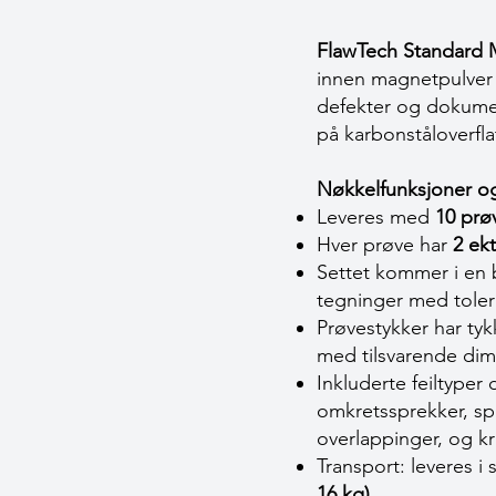
FlawTech Standard 
innen magnetpulver 
defekter og dokumenta
på karbonståloverfla
Nøkkelfunksjoner og
Leveres med
10 prø
Hver prøve har
2 ek
Settet kommer i en
tegninger med toler
Prøvestykker har ty
med tilsvarende dim
Inkluderte feiltyper
omkretssprekker, spr
overlappinger, og k
Transport: leveres 
16 kg)
.