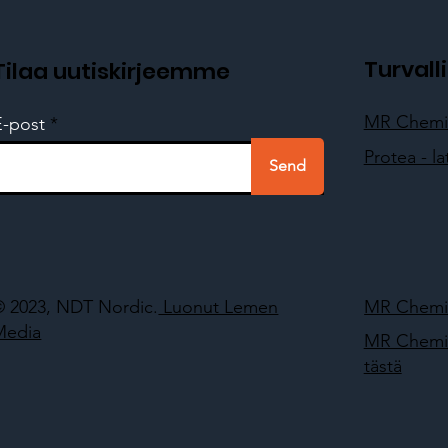
Turval
Tilaa uutiskirjeemme
MR Chemie 
E-post
Protea - la
Send
© 2023, NDT Nordic.
Luonut Lemen
MR Chemie 
Media
MR Chemie
tästä