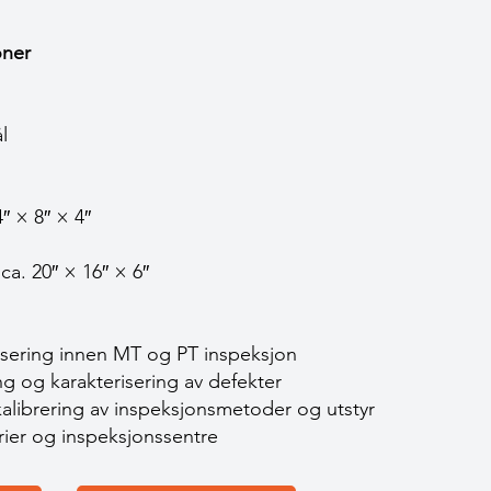
joner
l
″ × 8″ × 4″
ca. 20″ × 16″ × 6″
isering innen MT og PT inspeksjon
ing og karakterisering av defekter
librering av inspeksjonsmetoder og utstyr
orier og inspeksjonssentre