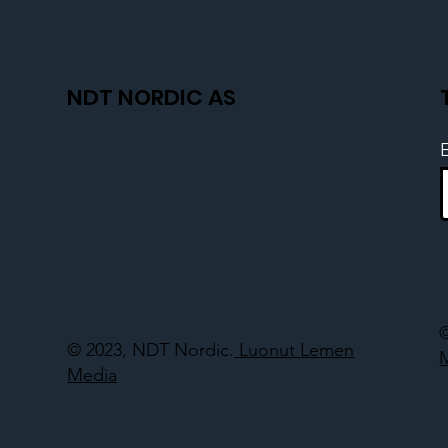
NDT NORDIC AS
© 2023, NDT Nordic.
Luonut Lemen
Media