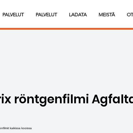
PALVELUT
PALVELUT
LADATA
MEISTÄ
OT
ix röntgenfilmi Agfalt
nfilmit kaikissa kooissa