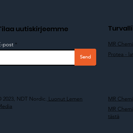
Turval
Tilaa uutiskirjeemme
MR Chemie 
E-post
Protea - la
Send
© 2023, NDT Nordic.
Luonut Lemen
MR Chemie 
Media
MR Chemie
tästä