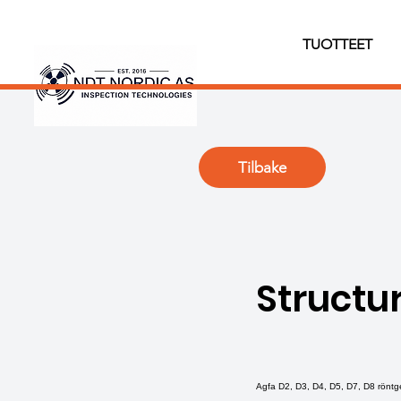
TUOTTEET
Tilbake
Structur
Agfa D2, D3, D4, D5, D7, D8 röntge