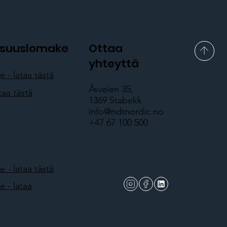
lisuuslomake
Ottaa
yhteyttä
- lataa tästä
Åsveien 35,
taa tästä
1369 Stabekk
info@ndtnordic.no
+47 67 100 500
- lataa tästä
 - lataa