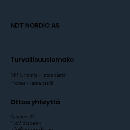
NDT NORDIC AS
Turvallisuuslomake
MR Chemie - lataa tästä
Protea - lataa tästä
Ottaa yhteyttä
Åsveien 35,
1369 Stabekk
info@ndtnordic.no