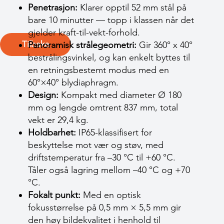
Penetrasjon:
Klarer opptil 52 mm stål på
bare 10 minutter — topp i klassen når det
gjelder kraft-til-vekt-forhold.
Tilbake
Panoramisk strålegeometri:
Gir 360° x 40°
bestrålingsvinkel, og kan enkelt byttes til
en retningsbestemt modus med en
60°×40° blydiaphragm.
Design:
Kompakt med diameter Ø 180
mm og lengde omtrent 837 mm, total
vekt er 29,4 kg.
Holdbarhet:
IP65-klassifisert for
beskyttelse mot vær og støv, med
driftstemperatur fra –30 °C til +60 °C.
Tåler også lagring mellom –40 °C og +70
°C.
Fokalt punkt:
Med en optisk
fokusstørrelse på 0,5 mm × 5,5 mm gir
den høy bildekvalitet i henhold til