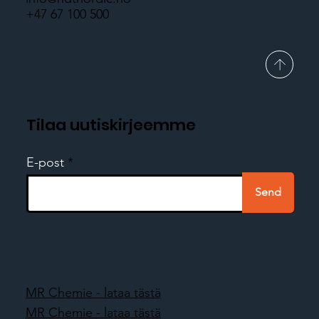
+47 67 100 500
Tilaa uutiskirjeemme
E-post
Send
MR Chemie - lataa tästä
MR Chemie - lataa tästä