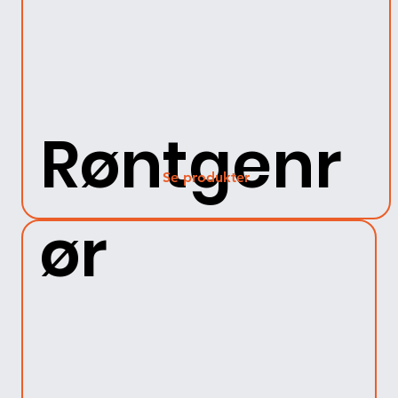
Røntgenr
Se produkter
ør