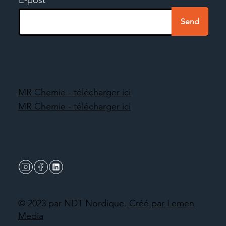
Send
MR Chemie - télécharger ici
MR Chemie - télécharger ici
© 2023 par NDT Nordique.
Créé par Lemen
Media