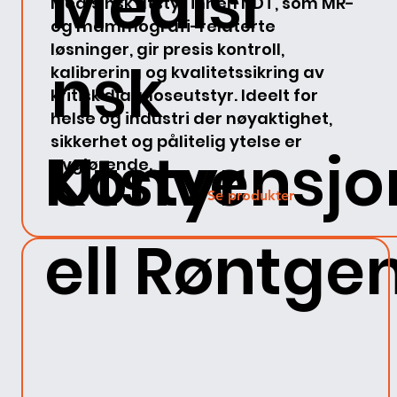
Medisi
Medisinsk utstyr innen NDT, som MR-
og mammografi-relaterte
løsninger, gir presis kontroll,
nsk
kalibrering og kvalitetssikring av
kritisk diagnoseutstyr. Ideelt for
helse og industri der nøyaktighet,
sikkerhet og pålitelig ytelse er
Konvensjo
Utstyr
avgjørende.
Se produkter
ell Røntge