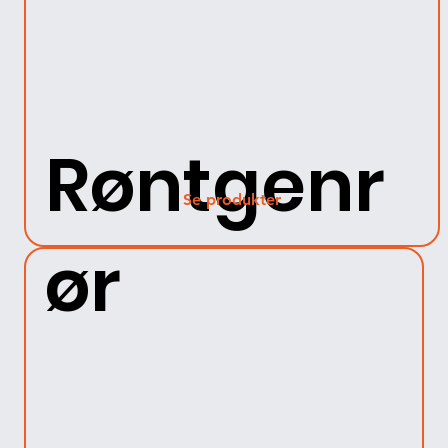
Røntgenr
Se produkter
ør