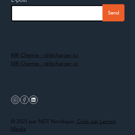
Send
MR Chemie - télécharger ici
MR Chemie - télécharger ici
© 2023 par NDT Nordique.
Créé par Lemen
Media