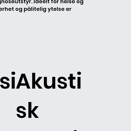
agnoseutstyr. Ideelt for helse og
erhet og pålitelig ytelse er
si
Akusti
sk