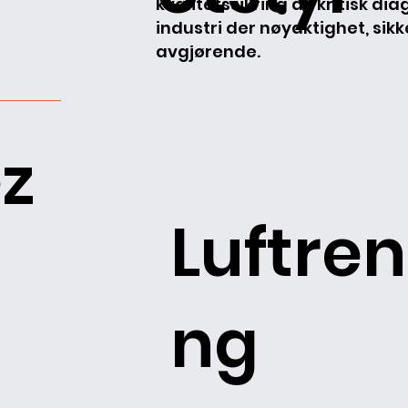
kvalitetssikring av kritisk di
industri der nøyaktighet, sikk
avgjørende.
z
Luftren
ng