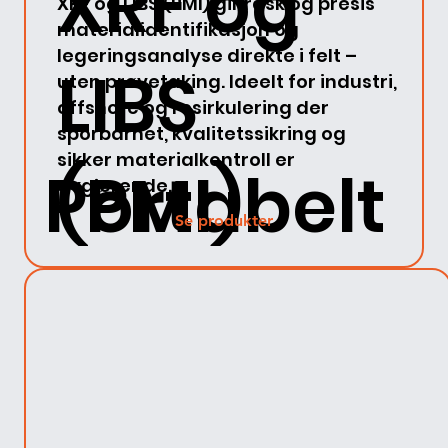
XRF og
XRF og LIBS (PMI) gir rask og presis
materialidentifikasjon og
legeringsanalyse direkte i felt –
LIBS
uten prøvetaking. Ideelt for industri,
offshore og resirkulering der
sporbarhet, kvalitetssikring og
sikker materialkontroll er
Portabelt
(PMI)
avgjørende.
Se produkter