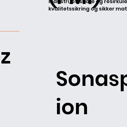
industri, offshore og resirkul
kvalitetssikring og sikker mat
z
Sonas
ion