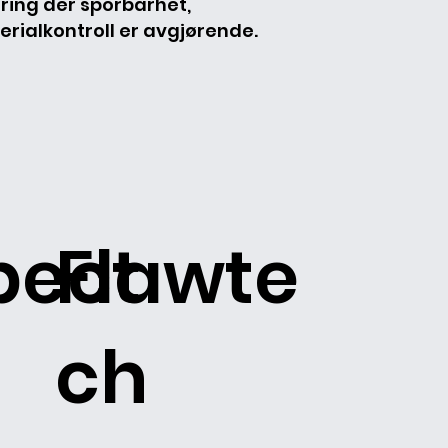
ering der sporbarhet,
erialkontroll er avgjørende.
pect
Flawte
ch