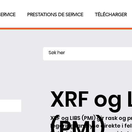
SERVICE
PRESTATIONS DE SERVICE
TÉLÉCHARGER
XRF og 
(PMI)
XRF og LIBS (PMI) gir rask og 
legeringsanalyse direkte i fel