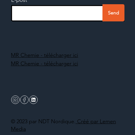
Send
MR Chemie - télécharger ici
MR Chemie - télécharger ici
© 2023 par NDT Nordique.
Créé par Lemen
Media