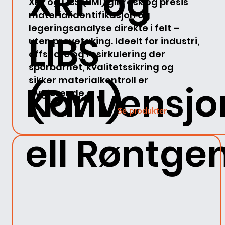
XRF og
XRF og LIBS (PMI) gir rask og presis
materialidentifikasjon og
legeringsanalyse direkte i felt –
LIBS
uten prøvetaking. Ideelt for industri,
offshore og resirkulering der
sporbarhet, kvalitetssikring og
sikker materialkontroll er
Konvensjo
(PMI)
avgjørende.
Se produkter
ell Røntge