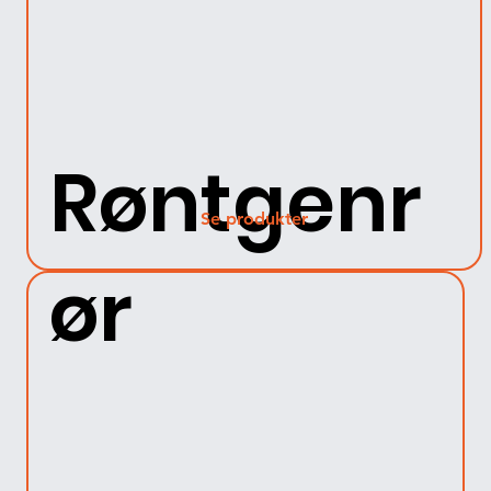
Røntgenr
Se produkter
ør