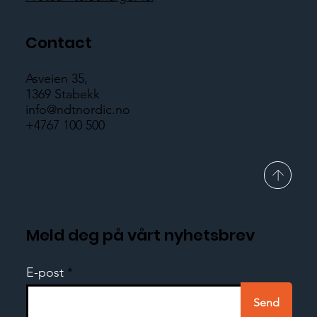
Contact
Asveien 35,
1369 Stabekk
info@ndtnordic.no
+4767 100 500
Meld deg på vårt nyhetsbrev
E-post
Send