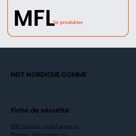
MFL
Se produkter
NDT NORDIQUE COMME
Fiche de sécurité
MR Chemie - télécharger ici
Protea - télécharger ici