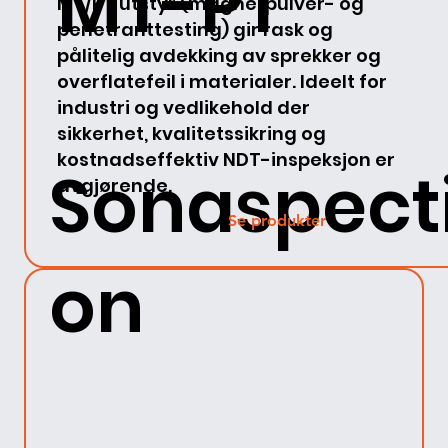
MT-PT
MT/PT utstyr (magnetpulver- og
penetranttesting) gir rask og
pålitelig avdekking av sprekker og
overflatefeil i materialer. Ideelt for
industri og vedlikehold der
sikkerhet, kvalitetssikring og
kostnadseffektiv NDT-inspeksjon er
Sonaspect
avgjørende.
Se produkter
on