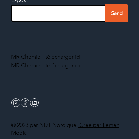
Send
MR Chemie - télécharger ici
MR Chemie - télécharger ici
© 2023 par NDT Nordique.
Créé par Lemen
Media