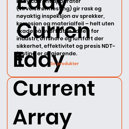
Eddy
Eddy current apparater
(virvelstrømtesting) gir rask og
nøyaktig inspeksjon av sprekker,
Curren
korrosjon og materialfeil – helt uten
skade på overflaten. Ideelt for
industri, offshore og luftfart der
sikkerhet, effektivitet og presis NDT-
Eddy
t
testing er avgjørende.
Se produkter
Current
Array