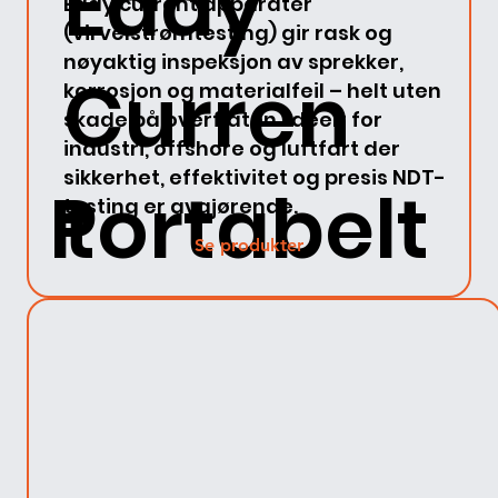
Eddy
Eddy current apparater
(virvelstrømtesting) gir rask og
nøyaktig inspeksjon av sprekker,
Curren
korrosjon og materialfeil – helt uten
skade på overflaten. Ideelt for
industri, offshore og luftfart der
sikkerhet, effektivitet og presis NDT-
Portabelt
t
testing er avgjørende.
Se produkter