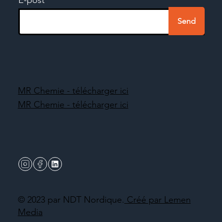
Send
MR Chemie - télécharger ici
MR Chemie - télécharger ici
© 2023 par NDT Nordique.
Créé par Lemen
Media