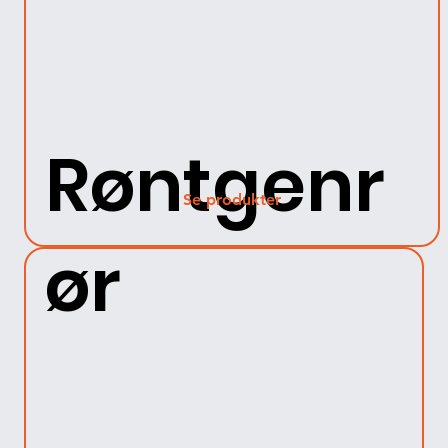
Røntgenr
Se produkter
ør