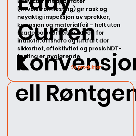
Eddy
Eddy current apparater
(virvelstrømtesting) gir rask og
nøyaktig inspeksjon av sprekker,
Curren
korrosjon og materialfeil – helt uten
skade på overflaten. Ideelt for
industri, offshore og luftfart der
sikkerhet, effektivitet og presis NDT-
Konvensjo
t
testing er avgjørende.
Se produkter
ell Røntge