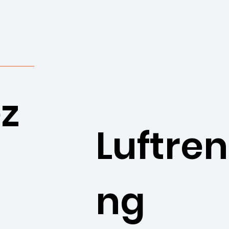
z
Luftren
ng