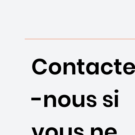
Contacte
-nous si
vous ne