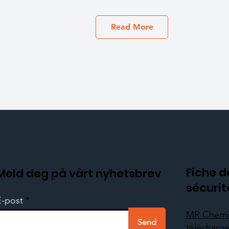
Read More
Fiche d
Meld deg på vårt nyhetsbrev
sécurit
E-post
MR Chemi
Send
télécharger