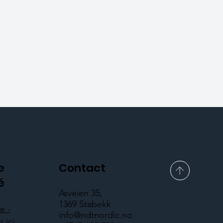
e
Contact
é
Asveien 35,
1369 Stabekk
e -
info@ndtnordic.no
 ici