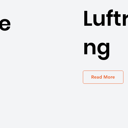
Luft
e
ng
Read More