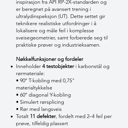
inspirasjon fra API RP-2X-standarden og
er beregnet på avansert trening i
ultralydinspeksjon (UT). Dette settet gir
teknikere realistiske utfordringer i å
lokalisere og måle feil i komplesse
sveisegeometrier, samt forberede seg til
praktiske prøver og industrieksamen.
Nøkkelfunksjoner og fordeler
Inneholder
4 testobjekter
i karbonstål og
rørmateriale:
• 90° T-kobling med 0,75"
materialtykkelse
• 60° diagonal Y-kobling
• Simulert rørsplicing
• Rør med langsveis
Totalt
11 defekter
, fordelt med 2–4 feil per
prøve, tilfeldig plassert