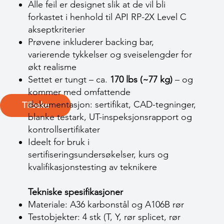
Alle feil er designet slik at de vil bli
forkastet i henhold til API RP-2X Level C
akseptkriterier
Prøvene inkluderer backing bar,
varierende tykkelser og sveiselengder for
økt realisme
Settet er tungt – ca.
170 lbs (~77 kg)
– og
kommer med omfattende
dokumentasjon: sertifikat, CAD-tegninger,
Tilbake
blanke testark, UT-inspeksjonsrapport og
kontrollsertifikater
Ideelt for bruk i
sertifiseringsundersøkelser, kurs og
kvalifikasjonstesting av teknikere
Tekniske spesifikasjoner
Materiale: A36 karbonstål og A106B rør
Testobjekter: 4 stk (T, Y, rør splicet, rør