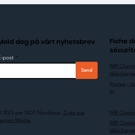
Fiche d
Meld deg på vårt nyhetsbrev
sécurit
E-post
MR Chemi
Send
télécharger
Protea - t
ici
© 2023 par NDT Nordique.
Créé par
MR Chemie 
Lemen Media
MR Chemi
télécharger