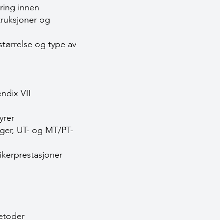
ering innen
truksjoner og
tørrelse og type av
ndix VII
yrer
nger, UT- og MT/PT-
ikerprestasjoner
etoder