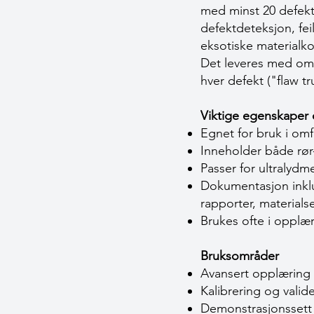
med minst 20 defekte
defektdeteksjon, fei
eksotiske materialk
Det leveres med omf
hver defekt ("flaw tr
Viktige egenskaper 
Egnet for bruk i om
Inneholder både rør-
Passer for ultralydm
Dokumentasjon inklu
rapporter, materials
Brukes ofte i opplæ
Bruksområder
Avansert opplæring 
Kalibrering og valid
Demonstrasjonssett 