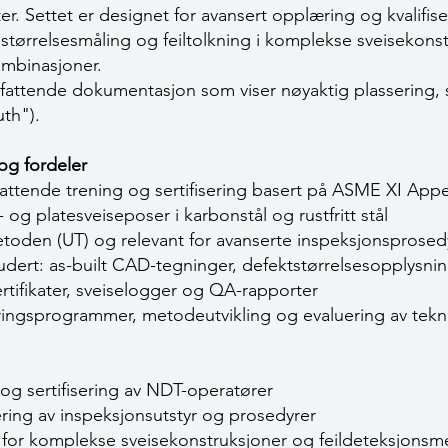
r. Settet er designet for avansert opplæring og kvalifis
lstørrelsesmåling og feiltolkning i komplekse sveisekons
ombinasjoner.
attende dokumentasjon som viser nøyaktig plassering, s
uth").
og fordeler
fattende trening og sertifisering basert på ASME XI Appe
 og platesveiseposer i karbonstål og rustfritt stål
etoden (UT) og relevant for avanserte inspeksjonsprosed
dert: as-built CAD-tegninger, defektstørrelsesopplysni
ertifikater, sveiselogger og QA-rapporter
ringsprogrammer, metodeutvikling og evaluering av tekn
og sertifisering av NDT-operatører
ering av inspeksjonsutstyr og prosedyrer
for komplekse sveisekonstruksjoner og feildeteksjonsm