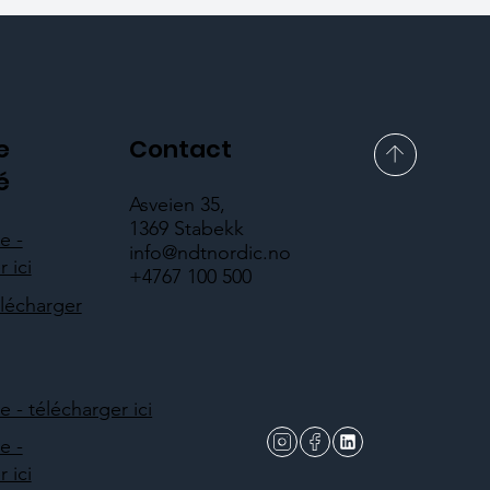
e
Contact
é
Asveien 35,
1369 Stabekk
e -
info@ndtnordic.no
 ici
+4767 100 500
élécharger
- télécharger ici
e -
 ici