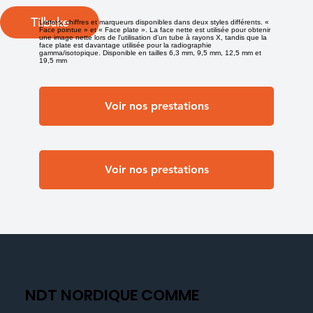
Tilbake
Lettres, chiffres et marqueurs disponibles dans deux styles différents. «
Face pointue » et « Face plate ». La face nette est utilisée pour obtenir
une image nette lors de l'utilisation d'un tube à rayons X, tandis que la
face plate est davantage utilisée pour la radiographie
gamma/isotopique. Disponible en tailles 6,3 mm, 9,5 mm, 12,5 mm et
19,5 mm
Voir nos prestations
Voir nos prestations
NDT NORDIQUE COMME