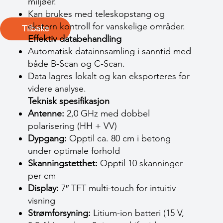
miljøer.
Kan brukes med teleskopstang og
ekstern kontroll for vanskelige områder.
Tilbake
Effektiv databehandling
Automatisk datainnsamling i sanntid med
både B-Scan og C-Scan.
Data lagres lokalt og kan eksporteres for
videre analyse.
Teknisk spesifikasjon
Antenne:
2,0 GHz med dobbel
polarisering (HH + VV)
Dypgang:
Opptil ca. 80 cm i betong
under optimale forhold
Skanningstetthet:
Opptil 10 skanninger
per cm
Display:
7″ TFT multi-touch for intuitiv
visning
Strømforsyning:
Litium-ion batteri (15 V,