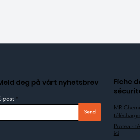
Fiche d
Meld deg på vårt nyhetsbrev
sécurit
E-post
MR Chemi
Send
télécharger
Protea - t
ici