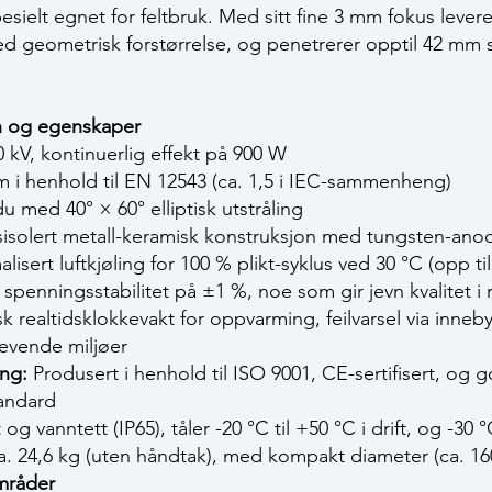
pesielt egnet for feltbruk. Med sitt fine 3 mm fokus leve
ved geometrisk forstørrelse, og penetrerer opptil 42 mm 
on og egenskaper
 kV, kontinuerlig effekt på 900 W
 i henhold til EN 12543 (ca. 1,5 i IEC-sammenheng)
u med 40° × 60° elliptisk utstråling
ssisolert metall-keramisk konstruksjon med tungsten-ano
isert luftkjøling for 100 % plikt-syklus ved 30 °C (opp ti
penningsstabilitet på ±1 %, noe som gir jevn kvalitet i 
 realtidsklokkevakt for oppvarming, feilvarsel via inne
revende miljøer
ing:
Produsert i henhold til ISO 9001, CE-sertifisert, og g
andard
og vanntett (IP65), tåler -20 °C til +50 °C i drift, og -30 °
. 24,6 kg (uten håndtak), med kompakt diameter (ca. 1
mråder