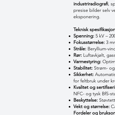
industriradiografi
, s
presise bilder selv 
eksponering.
Teknisk spesifikasj
Spenning:
5 kV – 200
Fokusstørrelse:
3 mm
Stråle:
Beryllium-vind
Rør:
Luftavkjølt, ga
Varmestyring:
Optimal
Stabilitet:
Strøm- og s
Sikkerhet:
Automatisk
for feltbruk under k
Kvalitet og sertifiser
NFC- og tysk BfS-st
Beskyttelse:
Støvtett 
Vekt og størrelse:
Ca
Fordeler og brukso