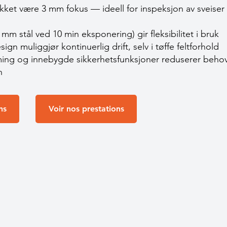
kket være 3 mm fokus — ideell for inspeksjon av sveise
mm stål ved 10 min eksponering) gir fleksibilitet i bruk
sign muliggjør kontinuerlig drift, selv i tøffe feltforhold
ng og innebygde sikkerhetsfunksjoner reduserer behov
n
ns
Voir nos prestations