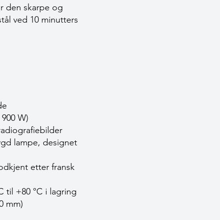
rer den skarpe og
stål ved 10 minutters
de
l 900 W)
radiografiebilder
bygd lampe, designet
odkjent etter fransk
C til +80 °C i lagring
60 mm)