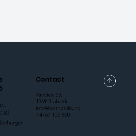
e
Contact
é
Asveien 35,
1369 Stabekk
e -
info@ndtnordic.no
 ici
+4767 100 500
élécharger