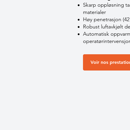
Skarp oppløsning ta
materialer
Høy penetrasjon (42 
Robust luftavkjølt de
Automatisk oppvarmi
operatørintervensjo
Voir nos prestatio